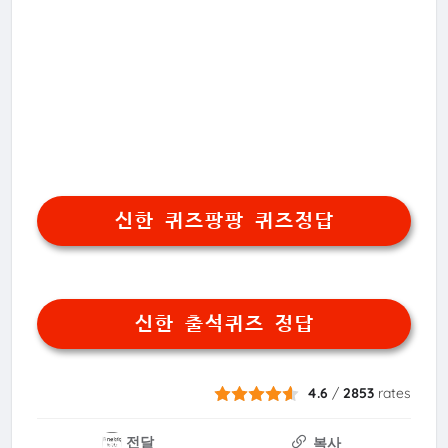
신한 퀴즈팡팡 퀴즈정답
신한 출석퀴즈 정답
4.6
/
2853
rates
전달
복사