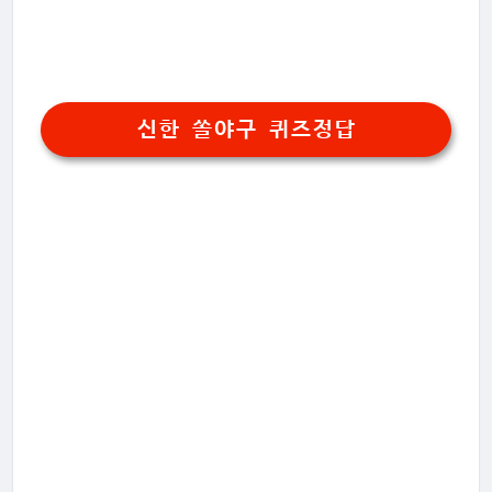
신한 쏠야구 퀴즈정답