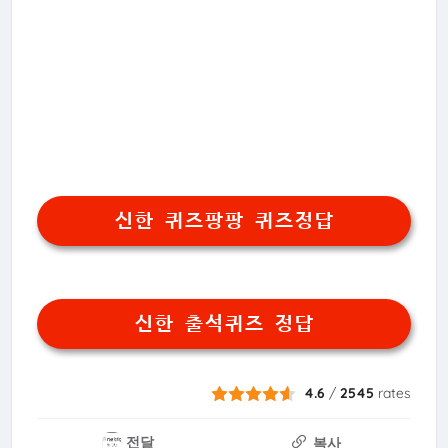
신한 퀴즈팡팡 퀴즈정답
신한 출석퀴즈 정답
4.6
/
2545
rates
전달
복사