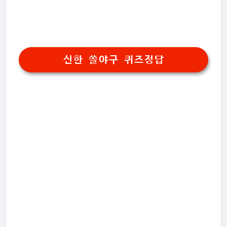
신한 쏠야구 퀴즈정답